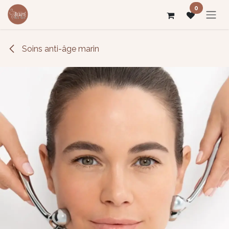
Se rendre au contenu
0
Soins anti-âge marin