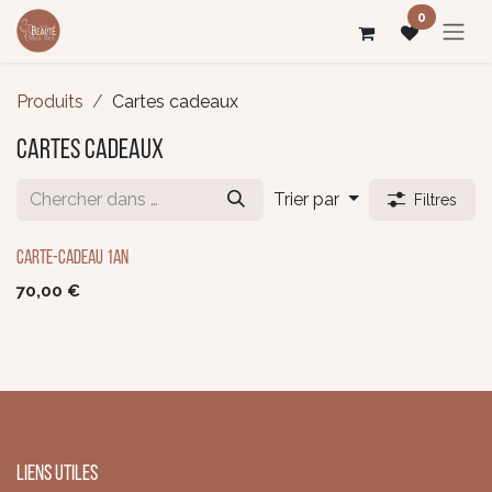
Se rendre au contenu
0
Produits
Cartes cadeaux
Cartes cadeaux
Trier par
Filtres
Carte-cadeau 1an
70,00
€
Liens utiles