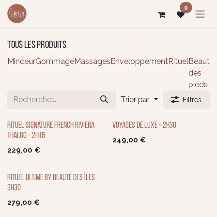
Se rendre au contenu
0
Tous les produits
Minceur
Gommage
Massages
Enveloppement
Rituel
Beauté
des
pieds
Trier par
Filtres
Rituel Signature French Riviera
Voyages de Luxe - 2h30
Thalgo - 2h15
249,00
€
229,00
€
Rituel Ultime By Beauté des Îles -
3h30
279,00
€